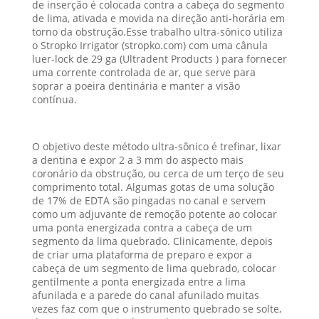
de inserção é colocada contra a cabeça do segmento
de lima, ativada e movida na direção anti-horária em
torno da obstrução.Esse trabalho ultra-sônico utiliza
o Stropko Irrigator (stropko.com) com uma cânula
luer-lock de 29 ga (Ultradent Products ) para fornecer
uma corrente controlada de ar, que serve para
soprar a poeira dentinária e manter a visão
contínua.
O objetivo deste método ultra-sônico é trefinar, lixar
a dentina e expor 2 a 3 mm do aspecto mais
coronário da obstrução, ou cerca de um terço de seu
comprimento total. Algumas gotas de uma solução
de 17% de EDTA são pingadas no canal e servem
como um adjuvante de remoção potente ao colocar
uma ponta energizada contra a cabeça de um
segmento da lima quebrado. Clinicamente, depois
de criar uma plataforma de preparo e expor a
cabeça de um segmento de lima quebrado, colocar
gentilmente a ponta energizada entre a lima
afunilada e a parede do canal afunilado muitas
vezes faz com que o instrumento quebrado se solte,