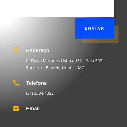
ENVIAR

Endereço
R. Flávio Marques Lisboa, 152 – Sala 507 –
Barreiro – Belo Horizonte – MG

Telefone
(31) 3384-4322

Email